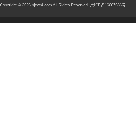
Copyright © 2026 bjzwrd.com All Rights Reserved
京ICP备16067686号