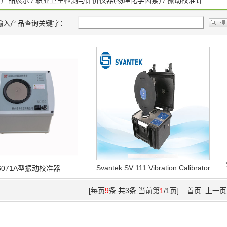
/
产品展示
/
职业卫生检测与评价仪器(物理化学因素)
/
振动校准计
输入产品查询关键字：
Svantek SV 111 Vibration Calibrator
6071A型振动校准器
[每页
9
条 共3条 当前第
1
/1页] 首页 上